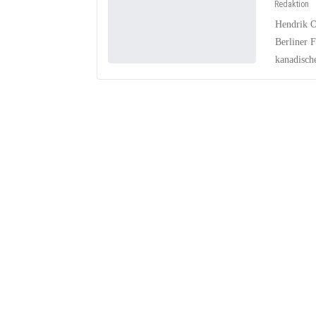
Redaktion
Hendrik O
Berliner F
kanadische