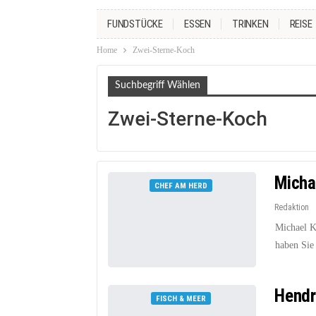
FUNDSTÜCKE
ESSEN
TRINKEN
REISE
Home
Zwei-Sterne-Koch
Suchbegriff Wählen
Zwei-Sterne-Koch
Micha
CHEF AM HERD
Redaktion
Michael K
haben Sie
Hendr
FISCH & MEER