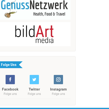
Folge Uns
Facebook
Twitter
Instagram
Folge uns
Folge uns
Folge uns