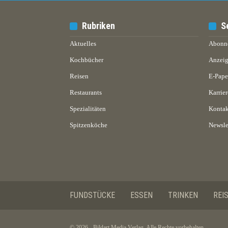
Rubriken
S
Aktuelles
Abonn
Kochbücher
Anzeig
Reisen
E-Pap
Restaurants
Karrier
Spezialitäten
Kontak
Spitzenköche
Newsle
FUNDSTÜCKE
ESSEN
TRINKEN
REI
© 2026 - Bildart Media Verlag. Alle Rechte vorbehalten