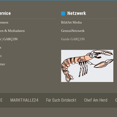
ervice
Netzwerk
ement
BildArt Media
en & Mediadaten
GenussNetzwerk
er | GARÇON
Guide GARÇON
e
t
tter
SE
MARKTHALLE24
Für Euch Entdeckt
Chef Am Herd