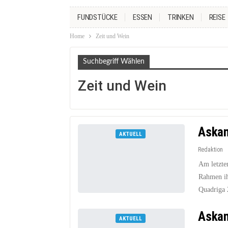
FUNDSTÜCKE
ESSEN
TRINKEN
REISE
Home
Zeit und Wein
Suchbegriff Wählen
Zeit und Wein
Askan
AKTUELL
Redaktion
Am letzte
Rahmen ih
Quadriga 
Askan
AKTUELL