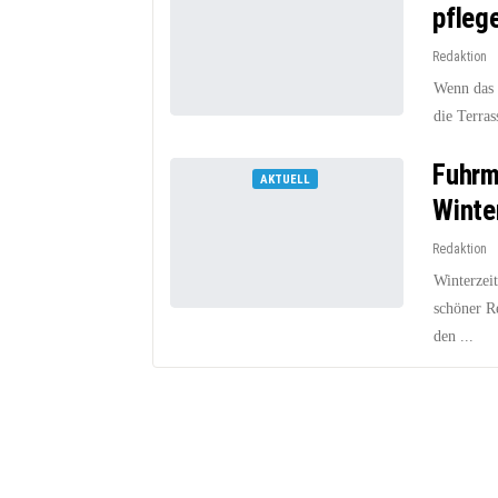
pfleg
Redaktion
Wenn das e
die Terra
Fuhrm
AKTUELL
Winte
Redaktion
Winterzeit
schöner R
den ...