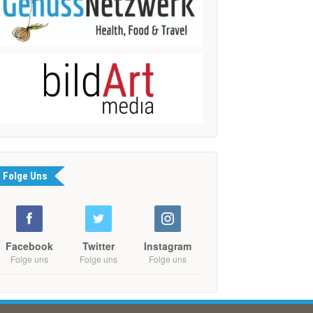
Folge Uns
Facebook
Twitter
Instagram
Folge uns
Folge uns
Folge uns