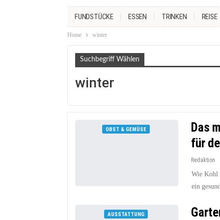
FUNDSTÜCKE
ESSEN
TRINKEN
REISE
Home
winter
Suchbegriff Wählen
winter
Das m
OBST & GEMÜSE
für d
Redaktion
Wie Kohl 
ein gesun
Garte
AUSSTATTUNG