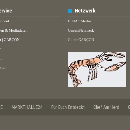
ervice
Netzwerk
ement
BildArt Media
en & Mediadaten
GenussNetzwerk
er | GARÇON
Guide GARÇON
e
t
tter
SE
MARKTHALLE24
Für Euch Entdeckt
Chef Am Herd