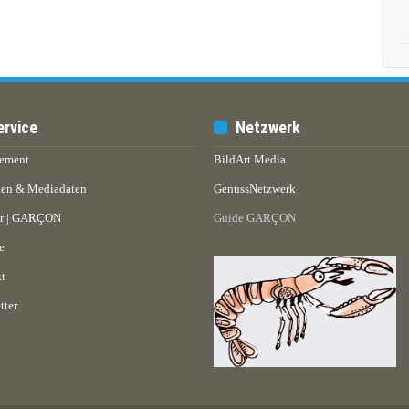
ervice
Netzwerk
ement
BildArt Media
en & Mediadaten
GenussNetzwerk
er | GARÇON
Guide GARÇON
e
t
tter