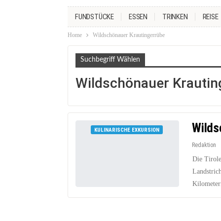
FUNDSTÜCKE
ESSEN
TRINKEN
REISE
Home
Wildschönauer Krautingerrübe
Suchbegriff Wählen
Wildschönauer Krautin
Wilds
KULINARISCHE EXKURSION
Redaktion
Die Tirole
Landstrich
Kilometer