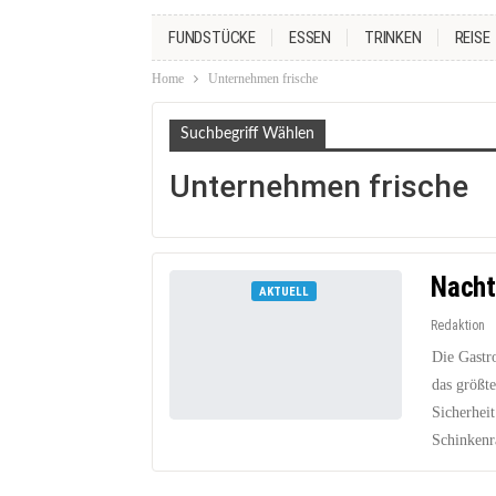
FUNDSTÜCKE
ESSEN
TRINKEN
REISE
Home
Unternehmen frische
Suchbegriff Wählen
Unternehmen frische
Nacht
AKTUELL
Redaktion
Die Gastr
das größt
Sicherhei
Schinkenr