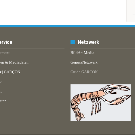
ervice
Netzwerk
ement
BildArt Media
en & Mediadaten
GenussNetzwerk
er | GARÇON
Guide GARÇON
e
t
tter