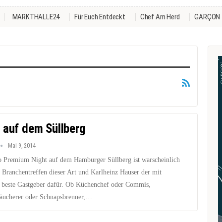
MARKTHALLE24
Für Euch Entdeckt
Chef Am Herd
GARÇON
 auf dem Süllberg
Mai 9, 2014
o Premium Night auf dem Hamburger Süllberg ist warscheinlich
e Branchentreffen dieser Art und Karlheinz Hauser der mit
t beste Gastgeber dafür. Ob Küchenchef oder Commis,
äucherer oder Schnapsbrenner,…