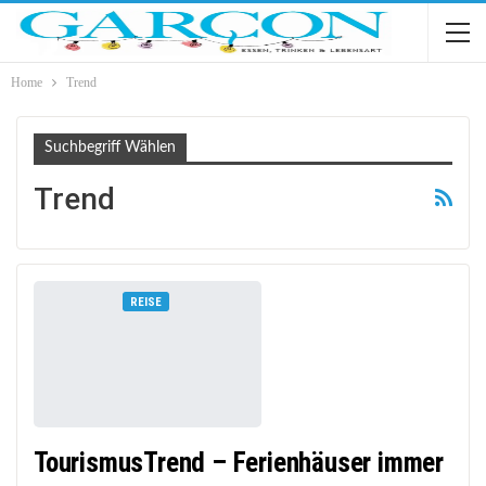
Home
Trend
Suchbegriff Wählen
Trend
REISE
TourismusTrend – Ferienhäuser immer