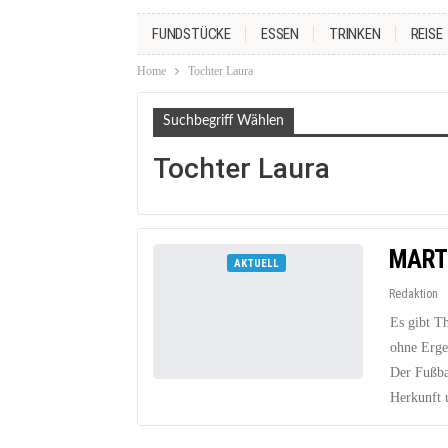
FUNDSTÜCKE
ESSEN
TRINKEN
REISE
Home
Tochter Laura
Suchbegriff Wählen
Tochter Laura
MART
AKTUELL
Redaktion
Es gibt T
ohne Erge
Der Fußbal
Herkunft