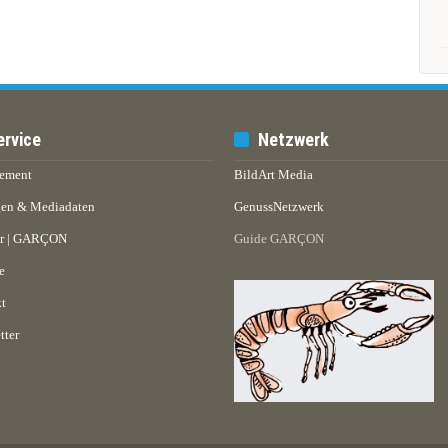
ervice
Netzwerk
ement
BildArt Media
en & Mediadaten
GenussNetzwerk
er | GARÇON
Guide GARÇON
e
t
tter