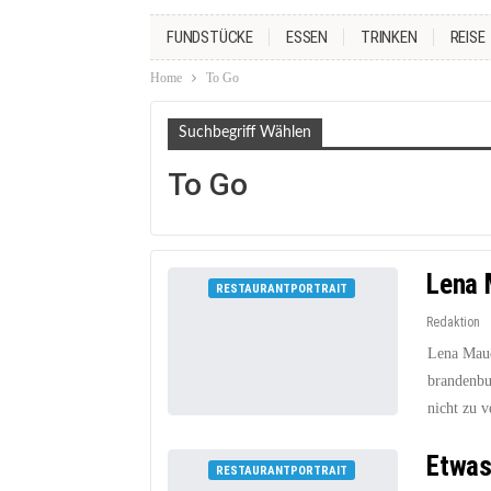
FUNDSTÜCKE
ESSEN
TRINKEN
REISE
Home
To Go
Suchbegriff Wählen
To Go
Lena 
RESTAURANTPORTRAIT
Redaktion
Lena Maue
brandenbu
nicht zu v
Etwas
RESTAURANTPORTRAIT