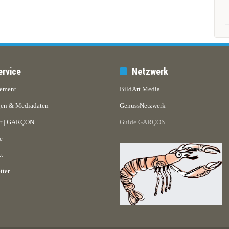
ervice
Netzwerk
ement
BildArt Media
en & Mediadaten
GenussNetzwerk
er | GARÇON
Guide GARÇON
e
t
tter