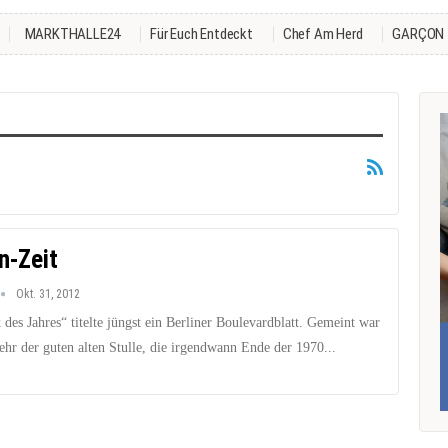
MARKTHALLE24
Für Euch Entdeckt
Chef Am Herd
GARÇON
n-Zeit
Okt. 31, 2012
es Jahres“ titelte jüngst ein Berliner Boulevardblatt. Gemeint war
hr der guten alten Stulle, die irgendwann Ende der 1970...