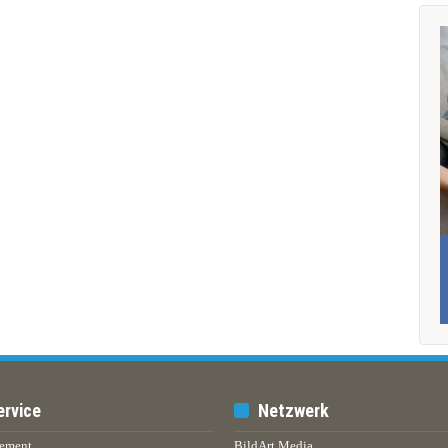
ervice
Netzwerk
ement
BildArt Media