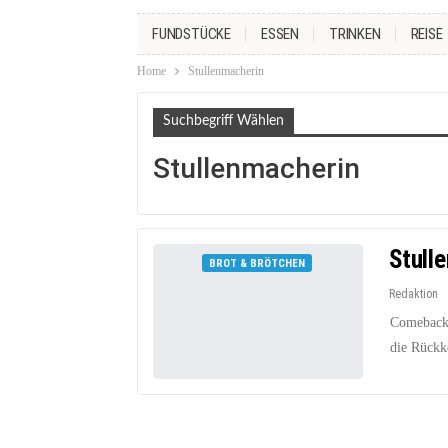
FUNDSTÜCKE
ESSEN
TRINKEN
REISE
Home
Stullenmacherin
Suchbegriff Wählen
Stullenmacherin
Stulle
BROT & BRÖTCHEN
Redaktion
Comeback d
die Rückke