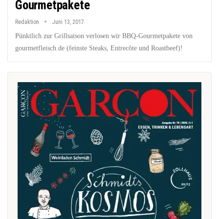
Gourmetpakete
Redaktion
Juni 13, 2017
Pünktlich zur Grillsaison verlosen wir BBQ-Gourmetpakete von
gourmetfleisch.de (feinste Steaks, Entrecôte und Roastbeef)!