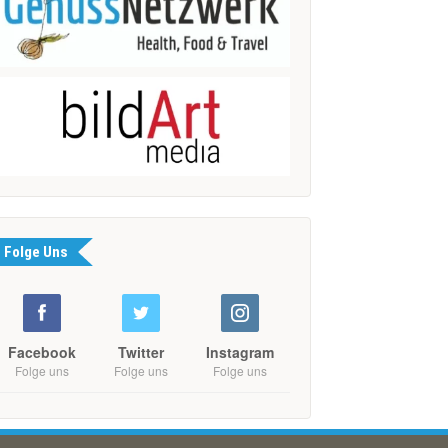
Folge Uns
Facebook
Twitter
Instagram
Folge uns
Folge uns
Folge uns