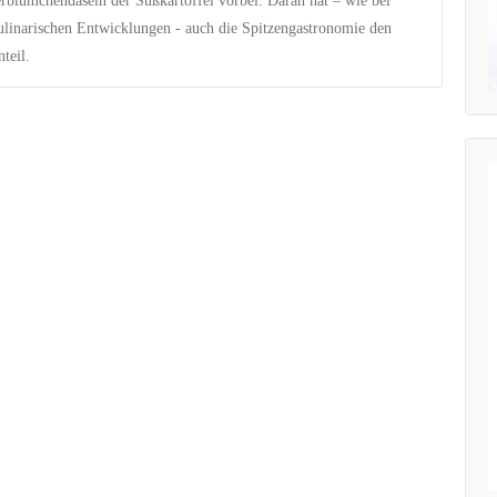
blümchendasein der Süßkartoffel vorbei. Daran hat – wie bei
ulinarischen Entwicklungen - auch die Spitzengastronomie den
teil.