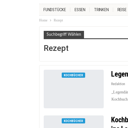
FUNDSTÜCKE
ESSEN
TRINKEN
REISE
Home
Rezept
Suchbegriff Wählen
Rezept
Legen
KOCHBÜCHER
Redaktion
„Legendäre
Kochbuch i
Kochb
KOCHBÜCHER