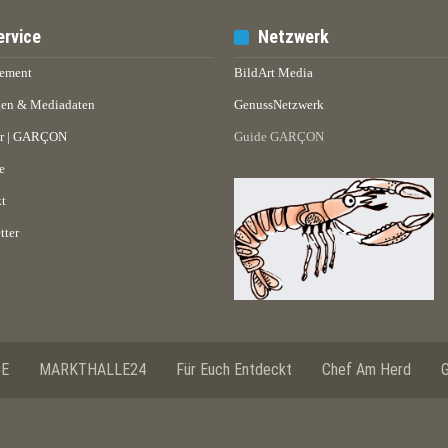
ervice
Netzwerk
ement
BildArt Media
en & Mediadaten
GenussNetzwerk
er | GARÇON
Guide GARÇON
e
t
tter
SE
MARKTHALLE24
Für Euch Entdeckt
Chef Am Herd