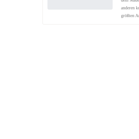
dem Mauer
anderen k
größten An