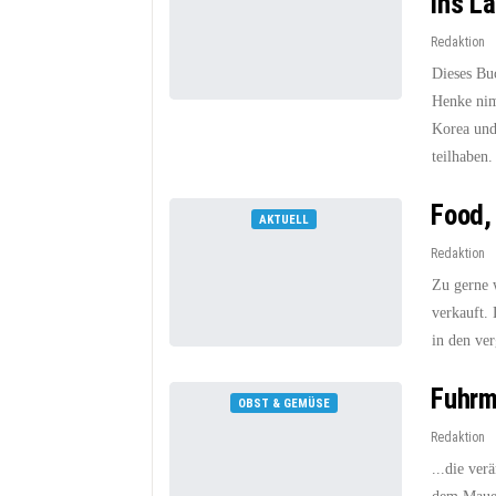
ins L
Redaktion
Dieses Buc
Henke nim
Korea und
teilhaben.
Food,
AKTUELL
Redaktion
Zu gerne w
verkauft. 
in den ve
Fuhrm
OBST & GEMÜSE
Redaktion
...die ver