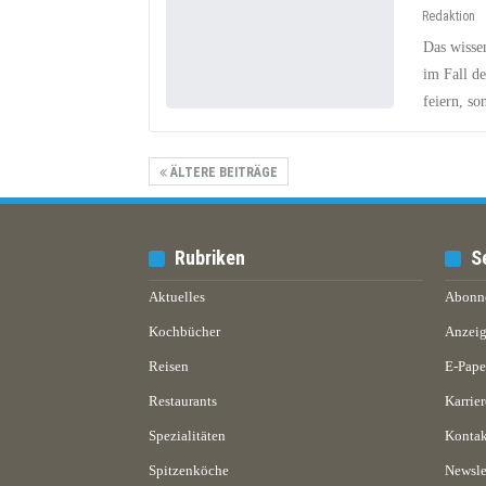
Redaktion
Das wisse
im Fall de
feiern, so
ÄLTERE BEITRÄGE
Rubriken
S
Aktuelles
Abonn
Kochbücher
Anzeig
Reisen
E-Pap
Restaurants
Karrier
Spezialitäten
Kontak
Spitzenköche
Newsle