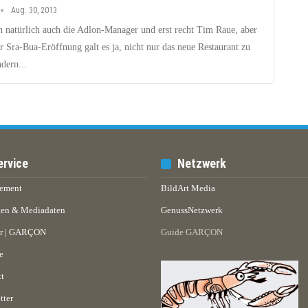
Aug. 30, 2013
n natürlich auch die Adlon-Manager und erst recht Tim Raue, aber
r Sra-Bua-Eröffnung galt es ja, nicht nur das neue Restaurant zu
ndern...
ervice
Netzwerk
ement
BildArt Media
en & Mediadaten
GenussNetzwerk
er | GARÇON
Guide GARÇON
e
t
tter