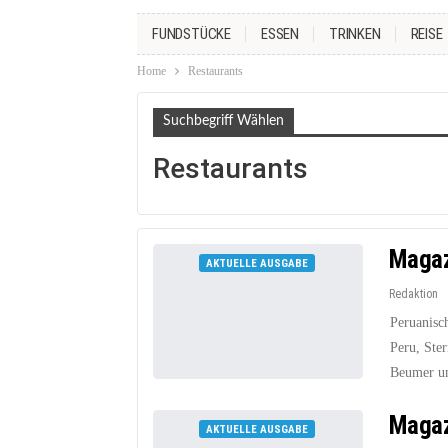
FUNDSTÜCKE
ESSEN
TRINKEN
REISE
Home
Restaurants
Suchbegriff Wählen
Restaurants
Magaz
AKTUELLE AUSGABE
Redaktion
Peruanisch
Peru, Ste
Beumer u
Magaz
AKTUELLE AUSGABE