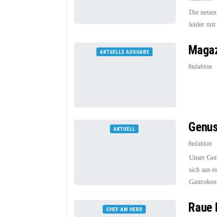
Die neuen
leider mit
Magaz
AKTUELLE AUSGABE
Redaktion
Genus
AKTUELL
Redaktion
Unser Genu
sich aus 
Gastroken
Raue 
CHEF AM HERD