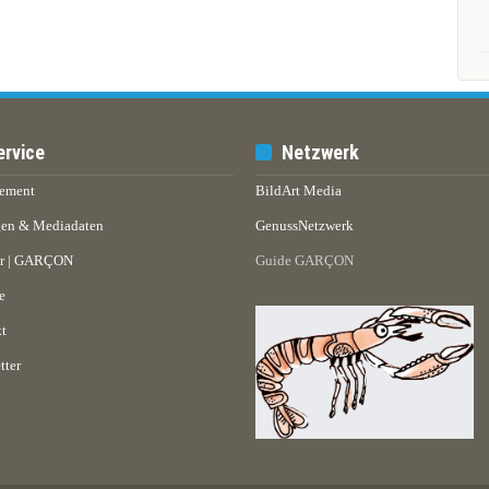
ervice
Netzwerk
ement
BildArt Media
en & Mediadaten
GenussNetzwerk
er | GARÇON
Guide GARÇON
e
t
tter