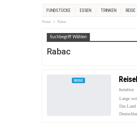
FUNDSTÜCKE
ESSEN
TRINKEN
REISE
Home
Rabac
Suchbegriff Wählen
Rabac
Reise
REISE
Redaktion
Lange woll
Das Land 
Deutschla