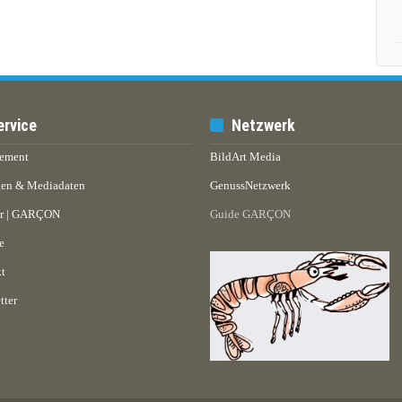
ervice
Netzwerk
ement
BildArt Media
en & Mediadaten
GenussNetzwerk
er | GARÇON
Guide GARÇON
e
t
tter