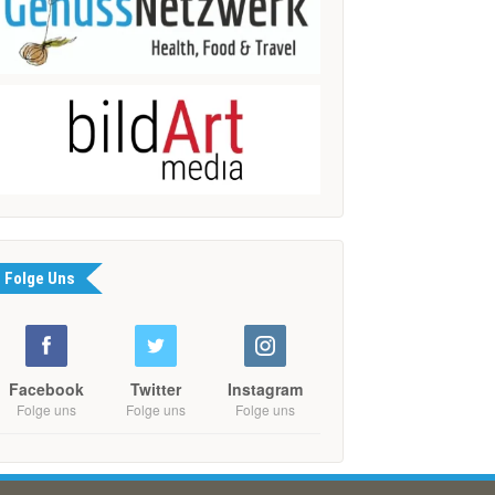
Folge Uns
Facebook
Twitter
Instagram
Folge uns
Folge uns
Folge uns