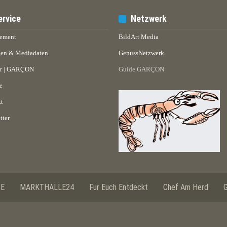
ervice
Netzwerk
ement
BildArt Media
en & Mediadaten
GenussNetzwerk
er | GARÇON
Guide GARÇON
e
t
tter
SE
MARKTHALLE24
Für Euch Entdeckt
Chef Am Herd