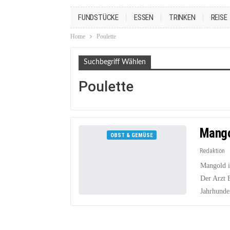
FUNDSTÜCKE
ESSEN
TRINKEN
REISE
Home
Poulette
Suchbegriff Wählen
Poulette
Mango
OBST & GEMÜSE
Redaktion
Mangold i
Der Arzt 
Jahrhunde