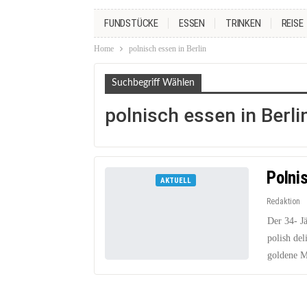
FUNDSTÜCKE
ESSEN
TRINKEN
REISE
Home
polnisch essen in Berlin
Suchbegriff Wählen
polnisch essen in Berli
Polni
AKTUELL
Redaktion
Der 34- J
polish del
goldene M