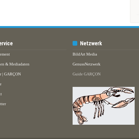
ervice
Netzwerk
ement
BildArt Media
en & Mediadaten
GenussNetzwerk
er | GARÇON
Guide GARÇON
e
t
tter