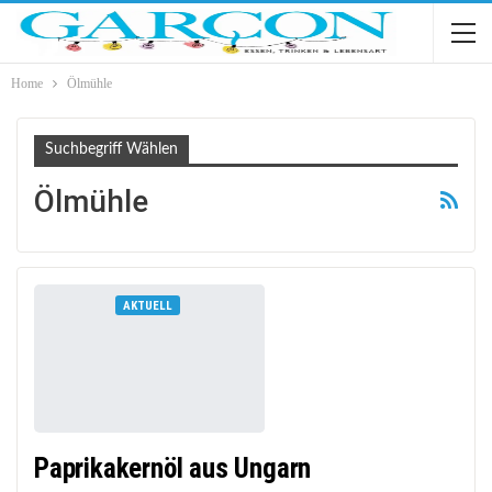
Home
Ölmühle
Suchbegriff Wählen
Ölmühle
AKTUELL
Paprikakernöl aus Ungarn