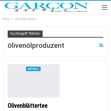
Home
ölivenölproduzent
Suchbegriff Wählen
ölivenölproduzent
AKTUELL
Olivenblättertee