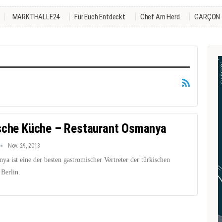
MARKTHALLE24
Für Euch Entdeckt
Chef Am Herd
GARÇON
sche Küche – Restaurant Osmanya
Nov. 29, 2013
a ist eine der besten gastromischer Vertreter der türkischen
 Berlin.