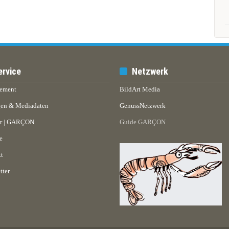
ervice
Netzwerk
ement
BildArt Media
en & Mediadaten
GenussNetzwerk
er | GARÇON
Guide GARÇON
e
t
tter