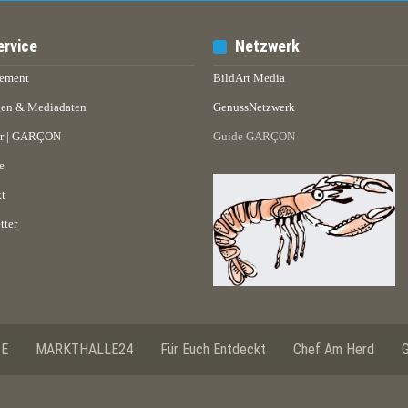
ervice
Netzwerk
ement
BildArt Media
en & Mediadaten
GenussNetzwerk
er | GARÇON
Guide GARÇON
e
t
tter
SE
MARKTHALLE24
Für Euch Entdeckt
Chef Am Herd