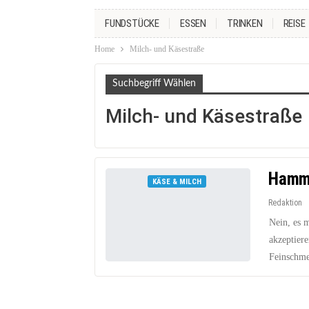
FUNDSTÜCKE
ESSEN
TRINKEN
REISE
Home
Milch- und Käsestraße
Suchbegriff Wählen
Milch- und Käsestraße
Hamme
KÄSE & MILCH
Redaktion
Nein, es 
akzeptiere
Feinschme