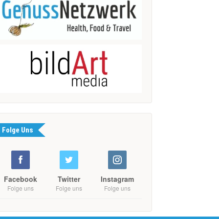
Folge Uns
Facebook
Twitter
Instagram
Folge uns
Folge uns
Folge uns