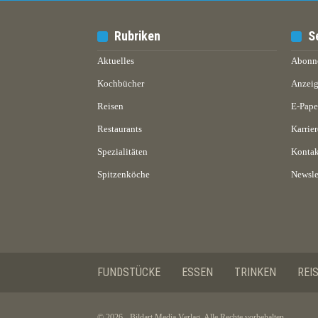
Rubriken
S
Aktuelles
Abonn
Kochbücher
Anzeig
Reisen
E-Pap
Restaurants
Karrier
Spezialitäten
Kontak
Spitzenköche
Newsle
FUNDSTÜCKE
ESSEN
TRINKEN
REI
© 2026 - Bildart Media Verlag. Alle Rechte vorbehalten