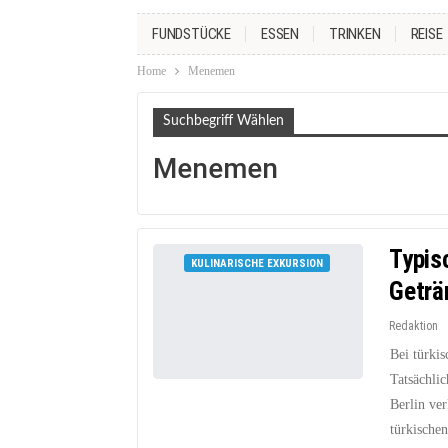
FUNDSTÜCKE
ESSEN
TRINKEN
REISE
Home
Menemen
Suchbegriff Wählen
Menemen
Typis
KULINARISCHE EXKURSION
Geträ
Redaktion
Bei türki
Tatsächlic
Berlin ver
türkische