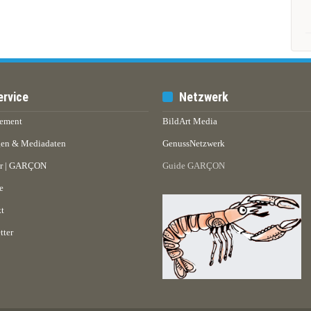
ervice
Netzwerk
ement
BildArt Media
en & Mediadaten
GenussNetzwerk
er | GARÇON
Guide GARÇON
e
t
tter