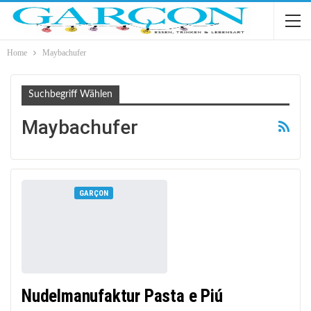
Home
Maybachufer
Suchbegriff Wählen
Maybachufer
GARÇON
Nudelmanufaktur Pasta e Piú