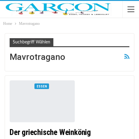
Home
Mavrotragano
Suchbegriff Wählen
Mavrotragano
ESSEN
Der griechische Weinkönig