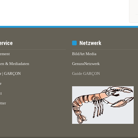
ervice
Netzwerk
ement
BildArt Media
en & Mediadaten
GenussNetzwerk
er | GARÇON
Guide GARÇON
e
t
tter