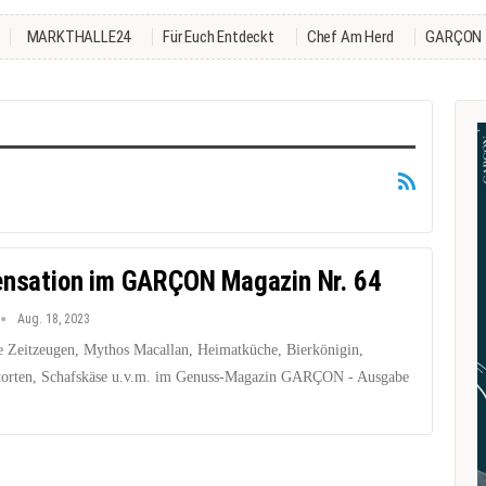
MARKTHALLE24
Für Euch Entdeckt
Chef Am Herd
GARÇON
ensation im GARÇON Magazin Nr. 64
Aug. 18, 2023
 Zeitzeugen, Mythos Macallan, Heimatküche, Bierkönigin,
torten, Schafskäse u.v.m. im Genuss-Magazin GARÇON - Ausgabe