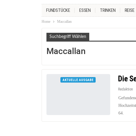
FUNDSTÜCKE
ESSEN
TRINKEN
REISE
Home
Maccallan
Suchbegriff Wählen
Maccallan
Die S
AKTUELLE AUSGABE
Redaktion
Gefundene
Hochzeits
64.