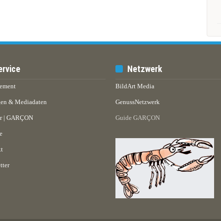
ervice
Netzwerk
ement
BildArt Media
en & Mediadaten
GenussNetzwerk
er | GARÇON
Guide GARÇON
e
t
tter