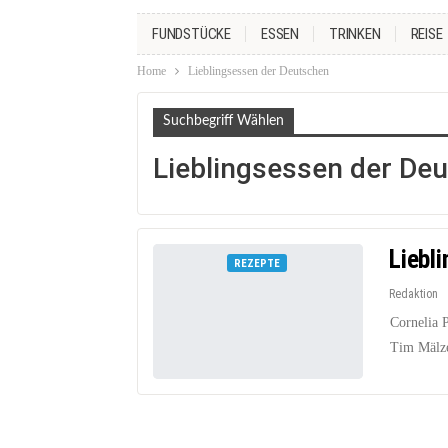
FUNDSTÜCKE
ESSEN
TRINKEN
REISE
Home
Lieblingsessen der Deutschen
Suchbegriff Wählen
Lieblingsessen der De
Liebl
REZEPTE
Redaktion
Cornelia 
Tim Mälzer