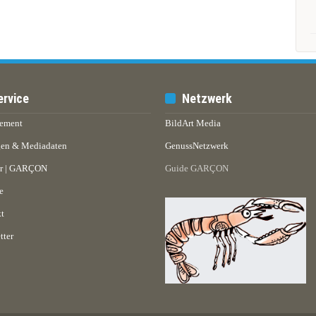
ervice
Netzwerk
ement
BildArt Media
en & Mediadaten
GenussNetzwerk
er | GARÇON
Guide GARÇON
e
t
tter