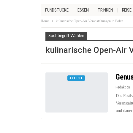
FUNDSTÜCKE
ESSEN
TRINKEN
REISE
Home
kulinarische Open-Air Veranstaltungen in Polen
Suchbegriff Wählen
kulinarische Open-Air 
Genus
AKTUELL
Redaktion
Das Festi
Veranstalt
und dauer