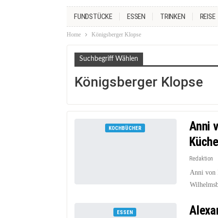
FUNDSTÜCKE
ESSEN
TRINKEN
REISE
Home
Königsberger Klopse
Suchbegriff Wählen
Königsberger Klopse
Anni 
KOCHBÜCHER
Küch
Redaktion
Anni von 
Wilhelmsbu
Alexa
ESSEN