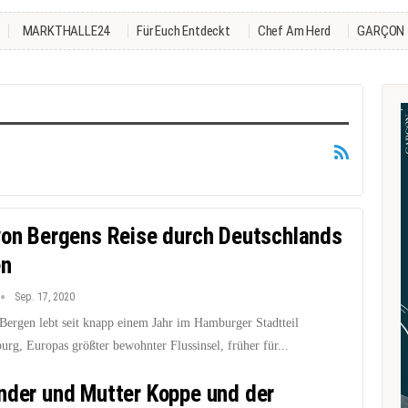
MARKTHALLE24
Für Euch Entdeckt
Chef Am Herd
GARÇON
von Bergens Reise durch Deutschlands
en
Sep. 17, 2020
Bergen lebt seit knapp einem Jahr im Hamburger Stadtteil
rg, Europas größter bewohnter Flussinsel, früher für...
nder und Mutter Koppe und der