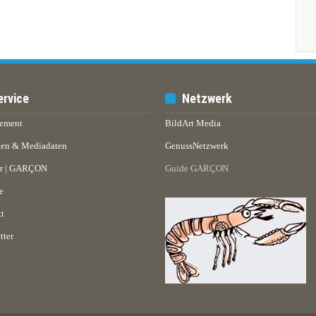
ervice
Netzwerk
ement
BildArt Media
en & Mediadaten
GenussNetzwerk
er | GARÇON
Guide GARÇON
e
t
tter