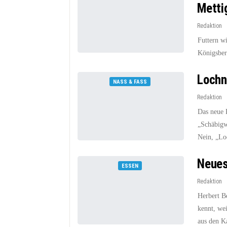
Metti
Redaktion
Futtern wi
Königsber
Lochn
NASS & FASS
Redaktion
Das neue 
„Schäbigw
Nein, „Lo
Neues
ESSEN
Redaktion
Herbert B
kennt, wei
aus den K