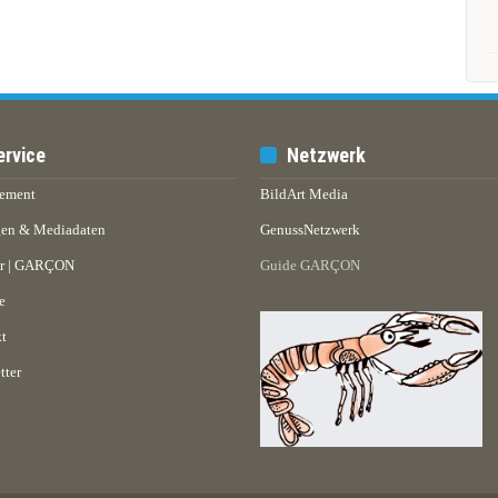
ervice
Netzwerk
ement
BildArt Media
en & Mediadaten
GenussNetzwerk
er | GARÇON
Guide GARÇON
e
t
tter