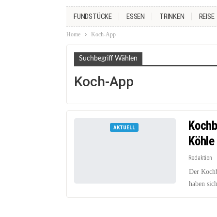
FUNDSTÜCKE
ESSEN
TRINKEN
REISE
Home
Koch-App
Suchbegriff Wählen
Koch-App
Kochb
AKTUELL
Köhle
Redaktion
Der Kochb
haben sic