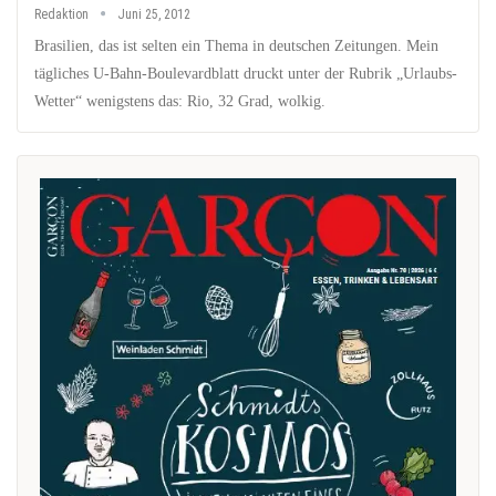
Redaktion
Juni 25, 2012
Brasilien, das ist selten ein Thema in deutschen Zeitungen. Mein
tägliches U-Bahn-Boulevardblatt druckt unter der Rubrik „Urlaubs-
Wetter“ wenigstens das: Rio, 32 Grad, wolkig.