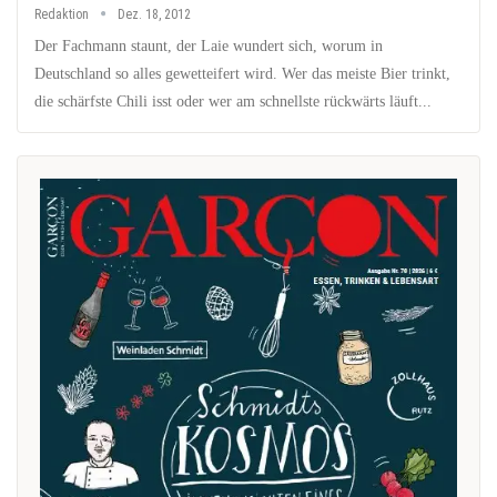
Redaktion
Dez. 18, 2012
Der Fachmann staunt, der Laie wundert sich, worum in
Deutschland so alles gewetteifert wird. Wer das meiste Bier trinkt,
die schärfste Chili isst oder wer am schnellste rückwärts läuft...