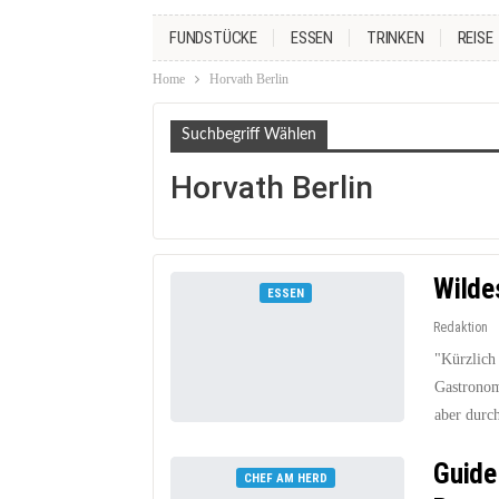
FUNDSTÜCKE
ESSEN
TRINKEN
REISE
Home
Horvath Berlin
Suchbegriff Wählen
Horvath Berlin
Wilde
ESSEN
Redaktion
"Kürzlich
Gastronomi
aber durc
Guide
CHEF AM HERD