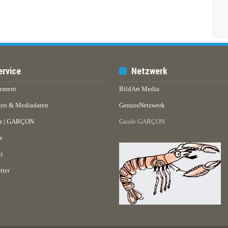
ervice
Netzwerk
ement
BildArt Media
en & Mediadaten
GenussNetzwerk
er | GARÇON
Guide GARÇON
e
t
tter