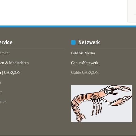
ervice
Netzwerk
ement
BildArt Media
en & Mediadaten
GenussNetzwerk
er | GARÇON
Guide GARÇON
e
t
tter