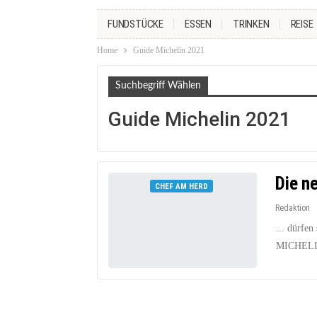
FUNDSTÜCKE
ESSEN
TRINKEN
REISE
Home
Guide Michelin 2021
Suchbegriff Wählen
Guide Michelin 2021
Die ne
CHEF AM HERD
Redaktion
... dürfe
MICHELIN