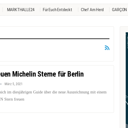
MARKTHALLE24
Für Euch Entdeckt
Chef Am Herd
GARÇON
uen Michelin Sterne für Berlin
März 5, 2021
n sich im diesjährigen Guide über die neue Auszeichnung mit einem
 Stern freuen