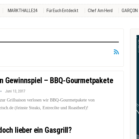
MARKTHALLE24
Für Euch Entdeckt
Chef Am Herd
GARÇON
n Gewinnspiel – BBQ-Gourmetpakete
Juni 13, 2017
 zur Grillsaison verlosen wir BBQ-Gourmetpakete von
isch.de (feinste Steaks, Entrecôte und Roastbeef)!
och lieber ein Gasgrill?