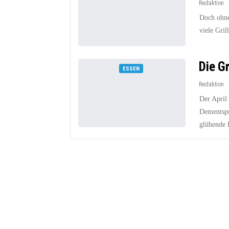
Redaktion
Doch ohne
viele Gril
Die Gr
ESSEN
Redaktion
Der April
Dementspr
glühende L