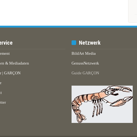
ervice
Netzwerk
ement
BildArt Media
en & Mediadaten
GenussNetzwerk
er | GARÇON
Guide GARÇON
e
t
tter