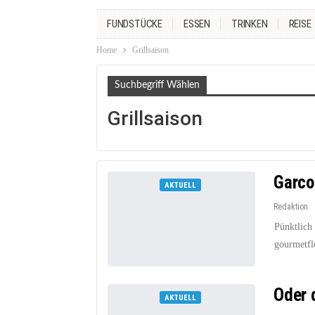
FUNDSTÜCKE
ESSEN
TRINKEN
REISE
Home
Grillsaison
Suchbegriff Wählen
Grillsaison
Garco
AKTUELL
Redaktion
Pünktlich
gourmetfle
Oder d
AKTUELL