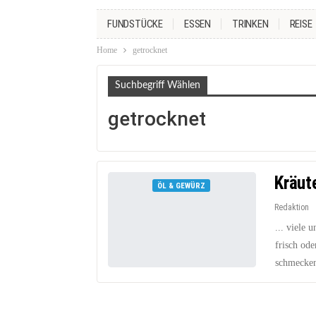
FUNDSTÜCKE
ESSEN
TRINKEN
REISE
Home
getrocknet
Suchbegriff Wählen
getrocknet
Kräut
ÖL & GEWÜRZ
Redaktion
... viele
frisch ode
schmecken