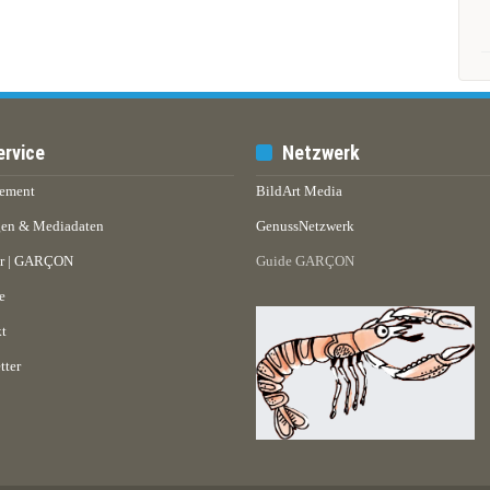
ervice
Netzwerk
ement
BildArt Media
en & Mediadaten
GenussNetzwerk
er | GARÇON
Guide GARÇON
e
t
tter