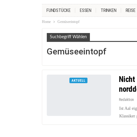
FUNDSTÜCKE
ESSEN
TRINKEN
REISE
Home
Gemüseeintopf
Suchbegriff Wählen
Gemüseeintopf
Nicht
AKTUELL
nordd
Redaktion
Ist Aal ei
Klassiker 