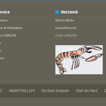
ervice
Netzwerk
ement
BildArt Media
en & Mediadaten
GenussNetzwerk
er | GARÇON
Guide GARÇON
e
t
tter
SE
MARKTHALLE24
Für Euch Entdeckt
Chef Am Herd