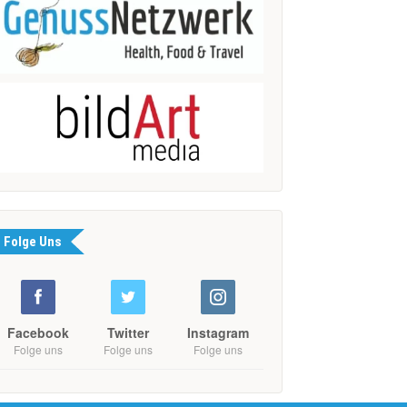
Folge Uns
Facebook
Twitter
Instagram
Folge uns
Folge uns
Folge uns