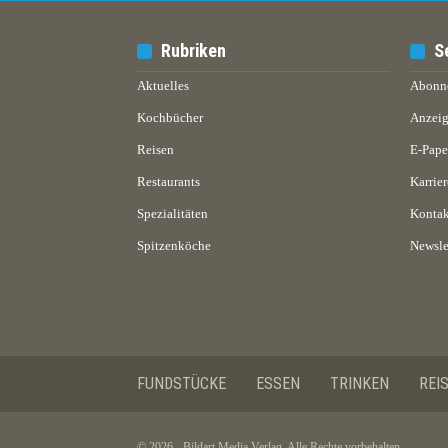
Rubriken
S
Aktuelles
Abonn
Kochbücher
Anzeig
Reisen
E-Pap
Restaurants
Karrier
Spezialitäten
Kontak
Spitzenköche
Newsle
FUNDSTÜCKE
ESSEN
TRINKEN
REI
© 2026 - Bildart Media Verlag. Alle Rechte vorbehalten