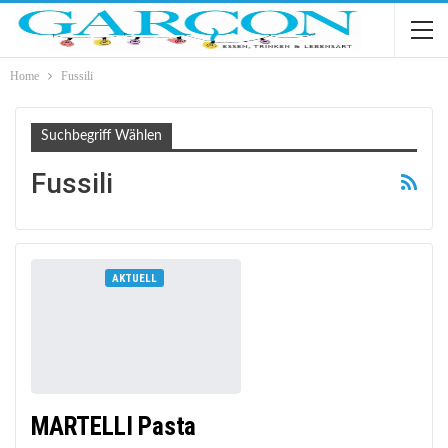
Home
Fussili
Suchbegriff Wählen
Fussili
AKTUELL
MARTELLI Pasta