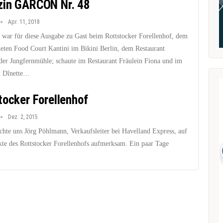
in GARCON Nr. 48
Apr. 11, 2018
r für diese Ausgabe zu Gast beim Rottstocker Forellenhof, dem
neten Food Court Kantini im Bikini Berlin, dem Restaurant
der Jungfernmühle; schaute im Restaurant Fräulein Fiona und im
t Dînette…
tocker Forellenhof
Dez. 2, 2015
chte uns Jörg Pöhlmann, Verkaufsleiter bei Havelland Express, auf
kte des Rottstocker Forellenhofs aufmerksam. Ein paar Tage