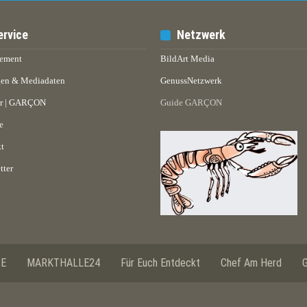
ervice
Netzwerk
ement
BildArt Media
en & Mediadaten
GenussNetzwerk
er | GARÇON
Guide GARÇON
e
t
tter
SE
MARKTHALLE24
Für Euch Entdeckt
Chef Am Herd