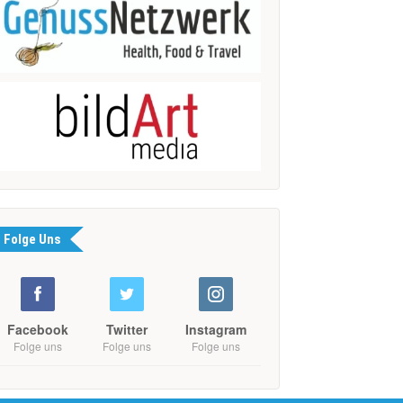
Folge Uns
Facebook
Twitter
Instagram
Folge uns
Folge uns
Folge uns