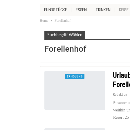
FUNDSTÜCKE
ESSEN
TRINKEN
REISE
Home
Forellenhof
Suchbegriff Wählen
Forellenhof
Urlau
ERHOLUNG
Forel
Redaktion
Susanne u
weithin u
Resort 25 