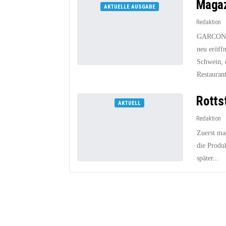
Magaz
AKTUELLE AUSGABE
Redaktion
GARCON wa
neu eröff
Schwein, 
Restauran
Rotts
AKTUELL
Redaktion
Zuerst ma
die Produ
später...