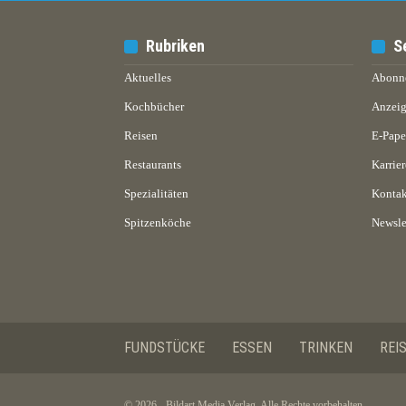
Rubriken
S
Aktuelles
Abonn
Kochbücher
Anzeig
Reisen
E-Pap
Restaurants
Karrier
Spezialitäten
Kontak
Spitzenköche
Newsle
FUNDSTÜCKE
ESSEN
TRINKEN
REI
© 2026 - Bildart Media Verlag. Alle Rechte vorbehalten