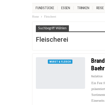
FUNDSTÜCKE
ESSEN
TRINKEN
REISE
Home
Fleischerei
Suchbegriff Wählen
Fleischerei
Brand
WURST & FLEISCH
Baehr
Redaktion
Ein Fest f
präsentier
Sortimente
Einerseit