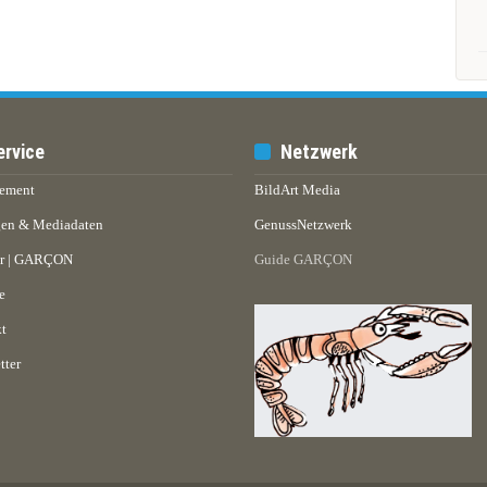
ervice
Netzwerk
ement
BildArt Media
en & Mediadaten
GenussNetzwerk
er | GARÇON
Guide GARÇON
e
t
tter