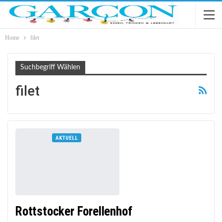
Home
filet
Suchbegriff Wählen
filet
AKTUELL
Rottstocker Forellenhof