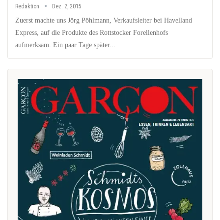
Redaktion
Dez. 2, 2015
Zuerst machte uns Jörg Pöhlmann, Verkaufsleiter bei Havelland
Express, auf die Produkte des Rottstocker Forellenhofs
aufmerksam. Ein paar Tage später...