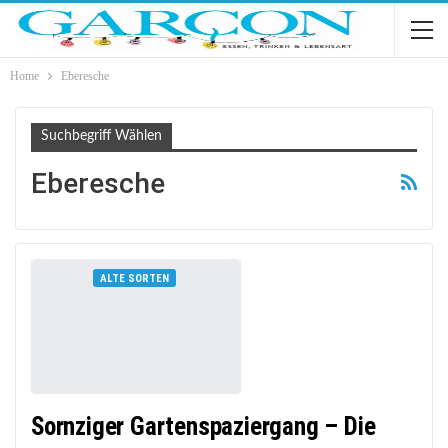
Home
Eberesche
Suchbegriff Wählen
Eberesche
ALTE SORTEN
Sornziger Gartenspaziergang – Die