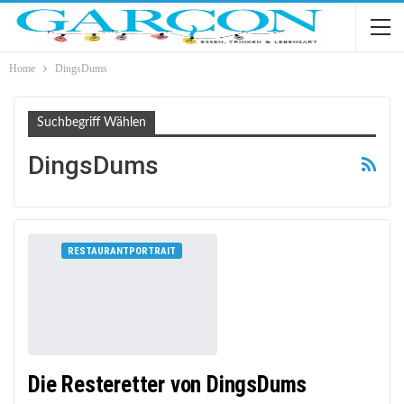
Home
DingsDums
Suchbegriff Wählen
DingsDums
RESTAURANTPORTRAIT
Die Resteretter von DingsDums