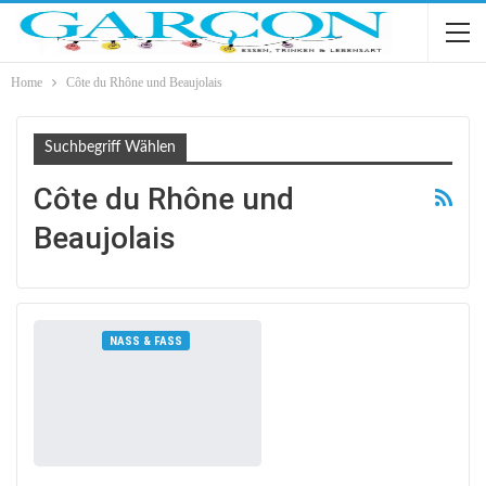
Home
Côte du Rhône und Beaujolais
Suchbegriff Wählen
Côte du Rhône und
Beaujolais
NASS & FASS