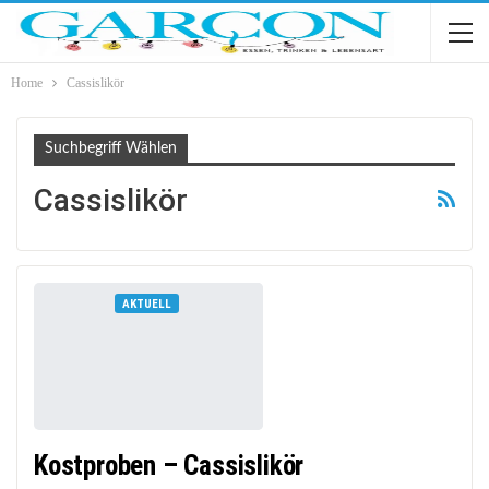
Home
Cassislikör
Suchbegriff Wählen
Cassislikör
AKTUELL
Kostproben – Cassislikör