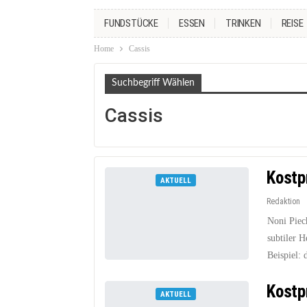
FUNDSTÜCKE
ESSEN
TRINKEN
REISE
Home
Cassis
Suchbegriff Wählen
Cassis
Kostp
AKTUELL
Redaktion
Noni Piec
subtiler H
Beispiel: 
Kostp
AKTUELL