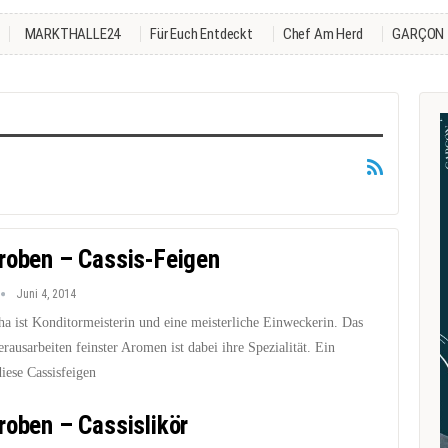
MARKTHALLE24
Für Euch Entdeckt
Chef Am Herd
GARÇON
roben – Cassis-Feigen
Juni 4, 2014
ha ist Konditormeisterin und eine meisterliche Einweckerin. Das
erausarbeiten feinster Aromen ist dabei ihre Spezialität. Ein
diese Cassisfeigen
roben – Cassislikör