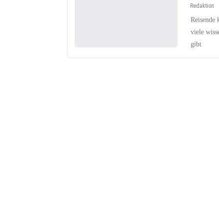
Redaktion
Reisende 
viele wiss
gibt