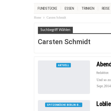
FUNDSTÜCKE
ESSEN
TRINKEN
REISE
Home
Carsten Schmidt
Suchbegriff Wählen
Carsten Schmidt
Abend
AKTUELL
Redaktion
Und so zo
Sept.2014
Lobli
SPITZENKÖCHE BERLIN-BRANDENBURG