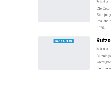
Redaktion
Die Gesprä
Eine jung
love and 
Song„
Rutzo
NASS & FASS
Redaktion
Rutzologi
wichtigst
Und das se