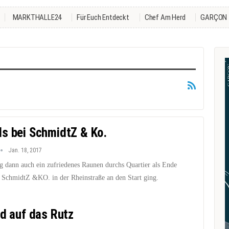
MARKTHALLE24
Für Euch Entdeckt
Chef Am Herd
GARÇON
s bei SchmidtZ & Ko.
Jan. 18, 2017
g dann auch ein zufriedenes Raunen durchs Quartier als Ende
 SchmidtZ &KO. in der Rheinstraße an den Start ging.
ed auf das Rutz