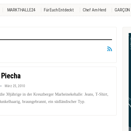
MARKTHALLE24
Für Euch Entdeckt
Chef Am Herd
GARÇON
e Piecha
März 25, 2010
 die 30jährige in der Kreuzberger Marheinekehalle: Jeans, T-Shirt,
dunkelhaarig, braungebrannt, ein südländischer Typ.