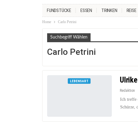
FUNDSTÜCKE
ESSEN
TRINKEN
REISE
Home
Carlo Petrini
Suchbegriff Wählen
Carlo Petrini
Ulrik
LEBENSART
Redaktion
Ich treffe
Schürze, 