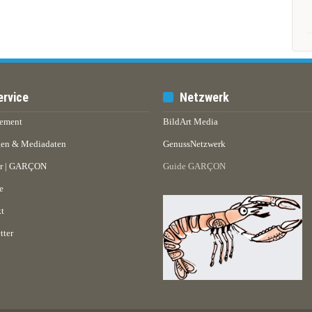
ervice
Netzwerk
ement
BildArt Media
en & Mediadaten
GenussNetzwerk
er | GARÇON
Guide GARÇON
e
t
tter