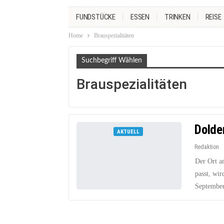
FUNDSTÜCKE
ESSEN
TRINKEN
REISE
Home
Brauspezialitäten
Suchbegriff Wählen
Brauspezialitäten
Dolde
AKTUELL
Redaktion
Der Ort a
passt, wi
September