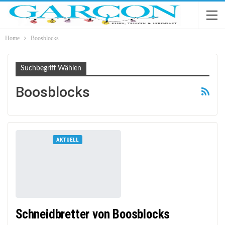
Home
Boosblocks
Suchbegriff Wählen
Boosblocks
AKTUELL
Schneidbretter von Boosblocks