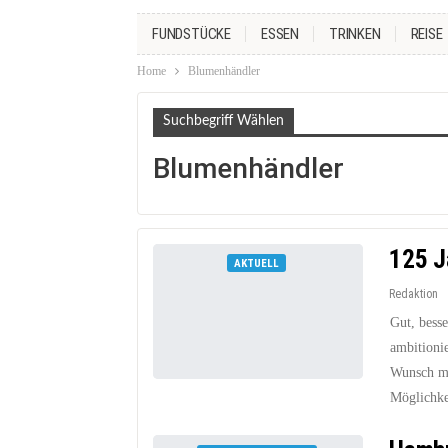
FUNDSTÜCKE
ESSEN
TRINKEN
REISE
Home
Blumenhändler
Suchbegriff Wählen
Blumenhändler
125 J
AKTUELL
Redaktion
Gut, bess
ambitionie
Wunsch mo
Möglichke