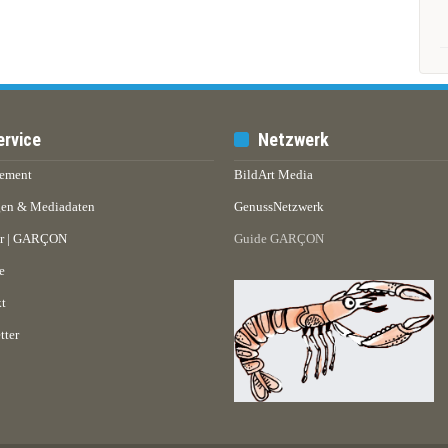
ervice
Netzwerk
ement
BildArt Media
en & Mediadaten
GenussNetzwerk
er | GARÇON
Guide GARÇON
e
t
tter