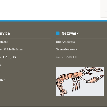
ervice
Netzwerk
ement
BildArt Media
en & Mediadaten
GenussNetzwerk
er | GARÇON
Guide GARÇON
e
t
tter